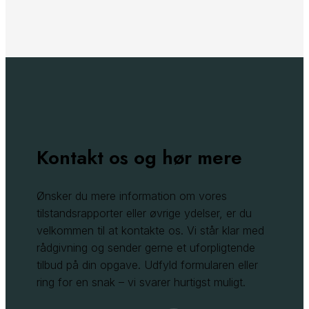
Kontakt os og hør mere
Ønsker du mere information om vores
tilstandsrapporter eller øvrige ydelser, er du
velkommen til at kontakte os. Vi står klar med
rådgivning og sender gerne et uforpligtende
tilbud på din opgave. Udfyld formularen eller
ring for en snak – vi svarer hurtigst muligt.