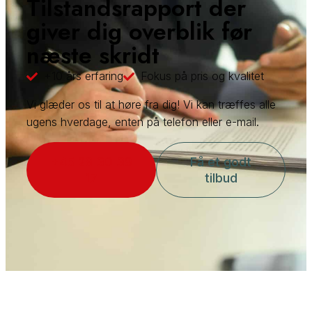
Tilstandsrapport der
giver dig overblik før
næste skridt
+10 års erfaring
Fokus på pris og kvalitet
​Vi glæder os til at høre fra dig! Vi kan træffes alle
ugens hverdage, enten på telefon eller e-mail.
+45 28 30 39
Få et godt
17
tilbud