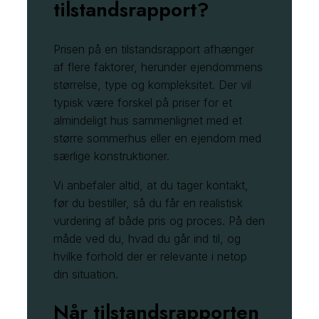
tilstandsrapport?
Prisen på en tilstandsrapport afhænger
af flere faktorer, herunder ejendommens
størrelse, type og kompleksitet. Der vil
typisk være forskel på priser for et
almindeligt hus sammenlignet med et
større sommerhus eller en ejendom med
særlige konstruktioner.
Vi anbefaler altid, at du tager kontakt,
før du bestiller, så du får en realistisk
vurdering af både pris og proces. På den
måde ved du, hvad du går ind til, og
hvilke forhold der er relevante i netop
din situation.
Når tilstandsrapporten