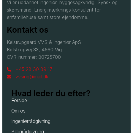
Vi er uddannet ingeniør, byggesagkyndig, Syns- og
skønsmand. Energimærknings konsulent for
enfamiliehuse samt store ejendomme.
Kontakt os
Kelstrupgaard VVS & Ingeniør ApS
Kelstrupvej 33, 4560 Vig
CVR-nummer: 30725700
+45 28 30 39 17
vvsing@mail.dk
Hvad leder du efter?
Forside
Om os
Ingeniørrådgivning
Boligrådgivning