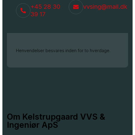
+45 28 30
vvsing@mail.dk
39 17
Henvendelser besvares inden for to hverdage.
Om Kelstrupgaard VVS &
Ingeniør ApS