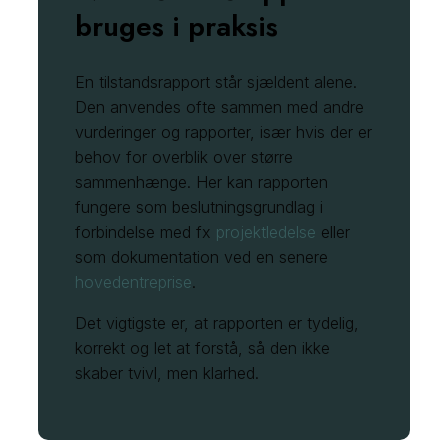
bruges i praksis
En tilstandsrapport står sjældent alene.
Den anvendes ofte sammen med andre
vurderinger og rapporter, især hvis der er
behov for overblik over større
sammenhænge. Her kan rapporten
fungere som beslutningsgrundlag i
forbindelse med fx
projektledelse
eller
som dokumentation ved en senere
hovedentreprise
.
Det vigtigste er, at rapporten er tydelig,
korrekt og let at forstå, så den ikke
skaber tvivl, men klarhed.