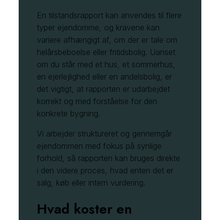
En tilstandsrapport kan anvendes til flere
typer ejendomme, og kravene kan
variere afhængigt af, om der er tale om
helårsbeboelse eller fritidsbolig. Uanset
om du står med et hus, et sommerhus,
en ejerlejlighed eller en andelsbolig, er
det vigtigt, at rapporten er udarbejdet
korrekt og med forståelse for den
konkrete bygning.
Vi arbejder struktureret og gennemgår
ejendommen med fokus på synlige
forhold, så rapporten kan bruges direkte
i den videre proces, hvad enten det er
salg, køb eller intern vurdering.
Hvad koster en